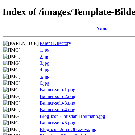
Index of /images/Template-Bild
Name
Parent Directory
1.jpg
2.jpg
3.jpg
4.jpg
5.jpg
6.jpg
Banner-solo-1.png
Banner-solo-2.png
Banner-solo-3.png
Banner-solo-4.png
Blog-icon-Christian-Hollmann.jpg
Banner-solo-5.png
Blog-icon-Julia-Obrazova.jpg