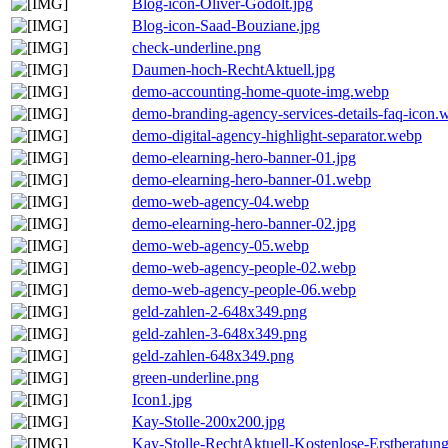
Blog-icon-Oliver-Godolt.jpg
Blog-icon-Saad-Bouziane.jpg
check-underline.png
Daumen-hoch-RechtAktuell.jpg
demo-accounting-home-quote-img.webp
demo-branding-agency-services-details-faq-icon.
demo-digital-agency-highlight-separator.webp
demo-elearning-hero-banner-01.jpg
demo-elearning-hero-banner-01.webp
demo-web-agency-04.webp
demo-elearning-hero-banner-02.jpg
demo-web-agency-05.webp
demo-web-agency-people-02.webp
demo-web-agency-people-06.webp
geld-zahlen-2-648x349.png
geld-zahlen-3-648x349.png
geld-zahlen-648x349.png
green-underline.png
Icon1.jpg
Kay-Stolle-200x200.jpg
Kay-Stolle-RechtAktuell-Kostenlose-Erstberatun