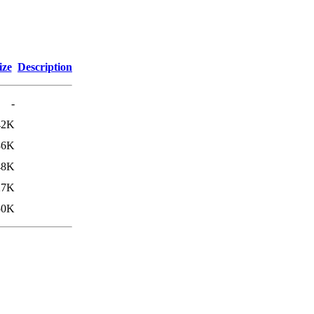
ize
Description
-
42K
86K
48K
27K
50K